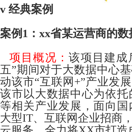
v
经典案例
案例
1：xx省某运营商的
项目概况：
该项目建成
五”期间对于大数据中心
动该市“互联网+”产业发
该市以大数据中心为依托
等相关产业发展，面向国
大型IT、互联网企业招商
云服务，全力将XX市打造