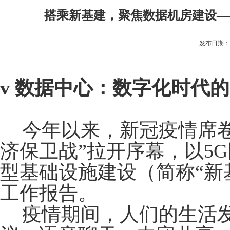
搭乘新基建，聚焦数据机房建设—
发布日期：[2
v
数据中心：数字化时代的
今年以来，新冠疫情席
济保卫战”拉开序幕，以5
型基础设施建设（简称“新
工作报告。
疫情期间，人们的生活