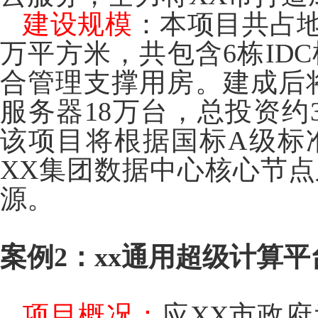
建设规模
：本项目共占
万平方米，共包含6栋ID
合管理支撑用房。建成后将
服务器18万台，总投资约
该项目将根据国标A级标
XX
集团数据中心核心节点
源
。
案例
2：xx通用超级计算
项目概况：
应
XX市政