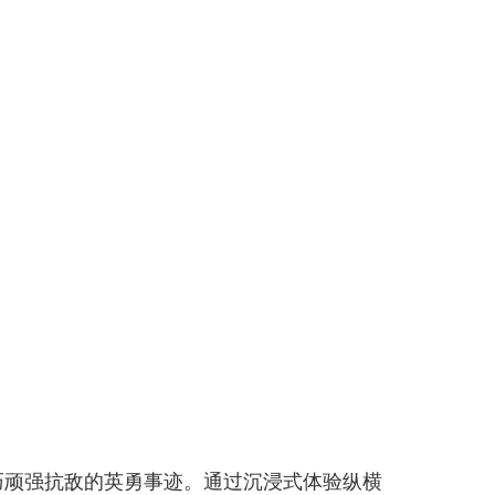
巧顽强抗敌的英勇事迹。通过沉浸式体验纵横