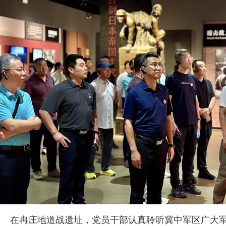
在冉庄地道战遗址，党员干部认真聆听冀中军区广大军